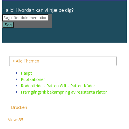
Hallo! Hvordan kan vi hjælpe dig?
Søg
< Alle Themen
Haupt
Publikationer
Rodentizide - Ratten Gift - Ratten Köder
Framgångsrik bekämpning av resistenta råttor
Drucken
Views
35