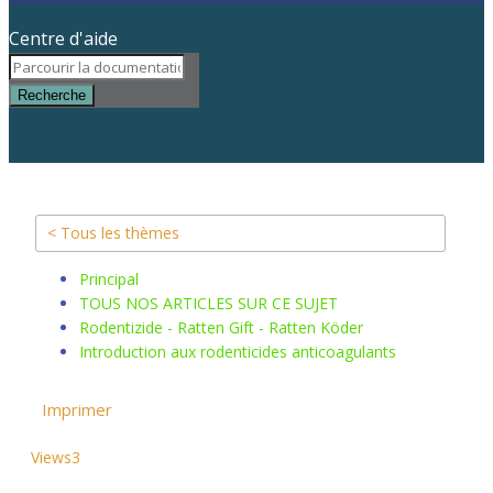
Centre d'aide
Recherche
< Tous les thèmes
Principal
TOUS NOS ARTICLES SUR CE SUJET
Rodentizide - Ratten Gift - Ratten Köder
Introduction aux rodenticides anticoagulants
Imprimer
Views
3