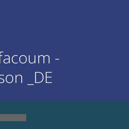
facoum -
ison _DE