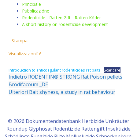
Principale
Pubblicazióne
Rodentizide - Ratten Gift - Ratten Köder
A short history on rodenticide development
Stampa
Visualizzazioni
16
Introduction to anticoagulant rodenticides rat baits
Scaricare
Indietro
RODENTIN® STRONG Rat Poison pellets
Brodifacoum _DE
Ulteriori
Bait shyness, a study in rat behaviour
© 2026 Dokumentendatenbank Herbizide Unkräuter
Roundup Glyphosat Rodentizide Rattengift Insektizide
Schädlinge Fungizide Pilze Molluskizide Schneckenkorn.