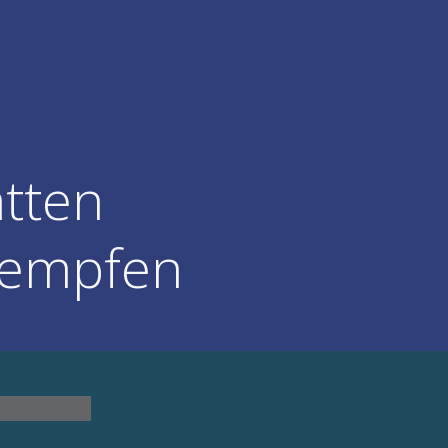
atten
aempfen