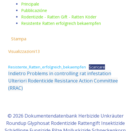
Principale
Pubblicazióne
Rodentizide - Ratten Gift - Ratten Köder
Resistente Ratten erfolgreich bekaempfen
Stampa
Visualizzazioni
13
Resistente_Ratten_erfolgreich_bekaempfen
Scaricare
Indietro
Problems in controlling rat infestation
Ulteriori
Rodenticide Resistance Action Committee
(RRAC)
© 2026 Dokumentendatenbank Herbizide Unkräuter
Roundup Glyphosat Rodentizide Rattengift Insektizide
Schädlinge Fungizide Pilze Molluskizide Schneckenkorn.